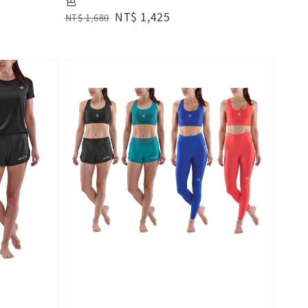
色
Regular
Sale
NT$ 1,425
NT$ 1,680
price
price