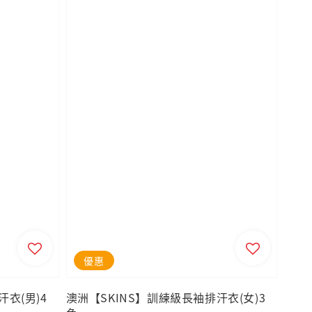
優惠
衣(男)4
澳洲【SKINS】訓練級長袖排汗衣(女)3