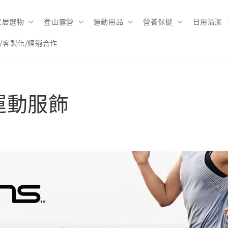
家居選物
登山露營
運動用品
營養保健
日用清潔
/客製化/經銷合作
縮運動服飾