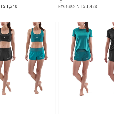
色
ale
T$ 1,340
Regular
Sale
NT$ 1,428
NT$ 1,680
rice
price
price