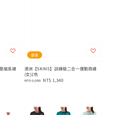
優惠
一壓縮長褲
澳洲【SKINS】訓練級二合一運動跑褲
(女)2色
Regular
Sale
NT$ 1,340
NT$ 1,580
price
price