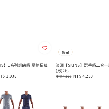
優惠
售完
NS】1系列訓練級 壓縮長褲
澳洲【SKINS】選手級二合
(男)2色
ale
T$ 1,938
Regular
Sale
NT$ 4,230
NT$ 4,980
rice
price
price