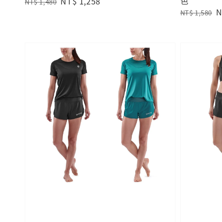
色
Regular
Sale
NT$ 1,258
NT$ 1,480
Regular
S
N
price
price
NT$ 1,580
price
p