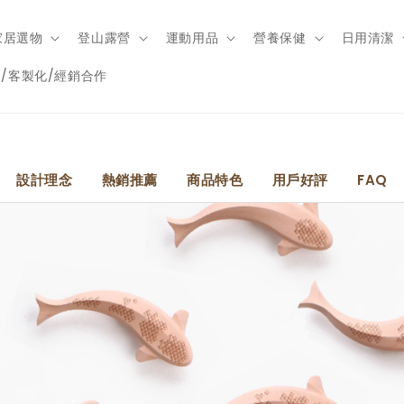
家居選物
登山露營
運動用品
營養保健
日用清潔
/客製化/經銷合作
設計理念
熱銷推薦
商品特色
用戶好評
FAQ