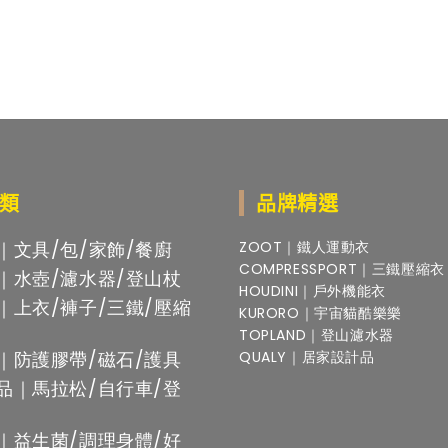
類
品牌精選
｜文具/包/家飾/餐廚
ZOOT｜鐵人運動衣
COMPRESSPORT｜三鐵壓縮衣
｜水壺/濾水器/登山杖
HOUDINI｜戶外機能衣
｜上衣/褲子/三鐵/壓縮
KURORO｜宇宙貓酷樂樂
TOPLAND｜登山濾水器
｜防護膠帶/磁石/護具
QUALY｜居家設計品
品｜馬拉松/自行車/登
｜益生菌/調理身體/好