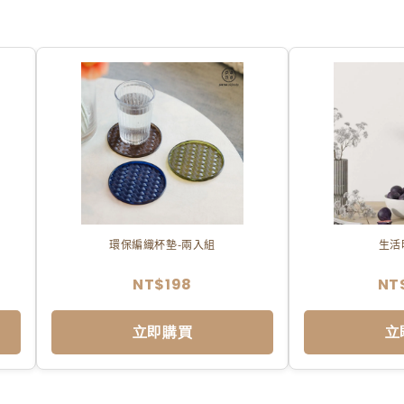
環保編織杯墊-兩入組
生活
NT$198
NT
立即購買
立