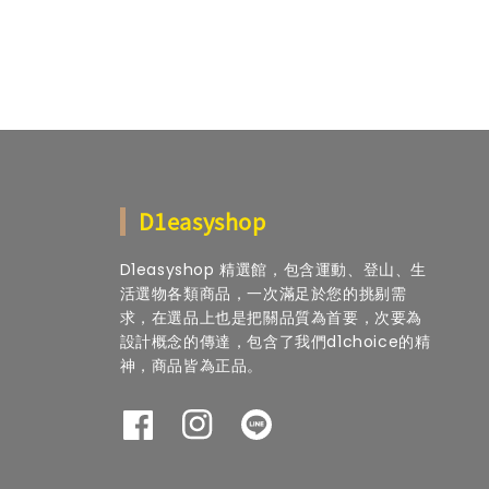
D1easyshop
D1easyshop 精選館，包含運動、登山、生
活選物各類商品，一次滿足於您的挑剔需
求，在選品上也是把關品質為首要，次要為
設計概念的傳達，包含了我們d1choice的精
神，商品皆為正品。