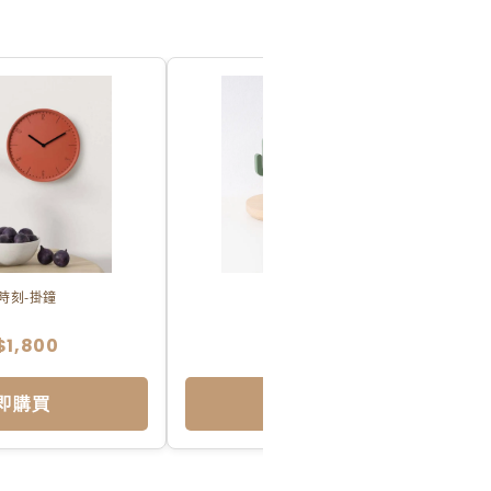
時刻-掛鐘
仙人掌置物盤
$1,800
NT$2,500
即購買
立即購買