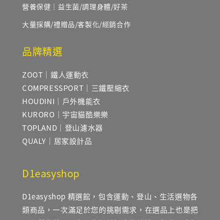
營養保健｜益生菌/調理身體/好茶
大量採購/禮贈品/客製化/經銷合作
品牌精選
ZOOT｜鐵人運動衣
COMPRESSPORT｜三鐵壓縮衣
HOUDINI｜戶外機能衣
KURORO｜宇宙貓酷樂樂
TOPLAND｜登山濾水器
QUALY｜居家設計品
D1easyshop
D1easyshop 精選館，包含運動、登山、生活選物各
類商品，一次滿足於您的挑剔需求，在選品上也是把