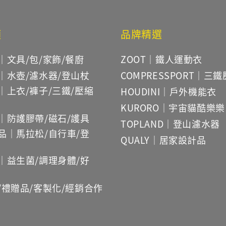
類
品牌精選
｜文具/包/家飾/餐廚
ZOOT｜鐵人運動衣
｜水壺/濾水器/登山杖
COMPRESSPORT｜三
｜上衣/褲子/三鐵/壓縮
HOUDINI｜戶外機能衣
KURORO｜宇宙貓酷樂樂
｜防護膠帶/磁石/護具
TOPLAND｜登山濾水器
品｜馬拉松/自行車/登
QUALY｜居家設計品
｜益生菌/調理身體/好
/禮贈品/客製化/經銷合作