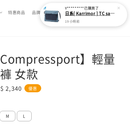
Y*********
已購買了
特惠商品
品牌總覽
日系[ Karrimor ] TC sacoche Ｌ 多功能輕旅收納袋
19 小時前
ompressport】輕量
褲 女款
le
$ 2,340
優惠
ice
M
L