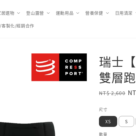
家居選物
登山露營
運動用品
營養保健
日用清潔
/客製化/經銷合作
瑞士【C
雙層跑
Regular
Sa
NT
NT$ 2,600
price
pr
尺寸
XS
S
數量