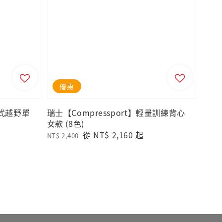
優惠
調式越野單
瑞士【Compressport】輕量訓練背心
女款 (8色)
Regular
Sale
從
NT$ 2,160
起
NT$ 2,400
price
price