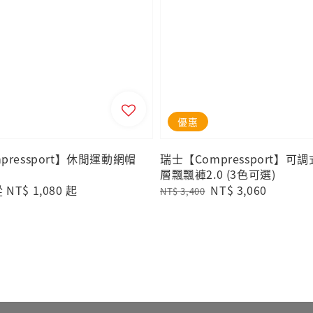
優惠
pressport】休閒運動網帽
瑞士【Compressport】可
層飄飄褲2.0 (3色可選)
ale
從
NT$ 1,080
起
Regular
Sale
NT$ 3,060
NT$ 3,400
rice
price
price